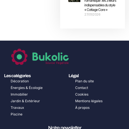
romantique : les 3 fleurs
indispensables du style
« Cottage Core »
27/01/2026
Les catégories
Légal
Décoration
Plan du site
Énergies & Écologie
Contact
Immobilier
Cookies
Jardin & Extérieur
Mentions légales
Travaux
À propos
Piscine
Notre newsletter