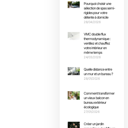
Pourquoi choisir une
sélection de spas semi-
rigides pour votre
détente à domicile
28/04/2026
VMC double flux
thermodynamique :
ventilez et chauffez
votre intérieur en
même temps
24/03/2026
Quelle distance entre
un mur et un bureau ?
28/01/2026
Comment transformer
un vieux balcon en
bureau extérieur
écologique
27/01/2026
Créer un jardin