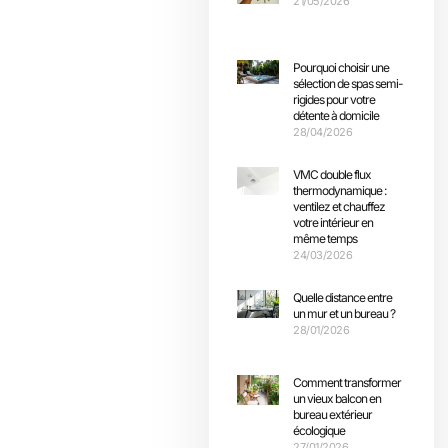
21/05/2026
Pourquoi choisir une
sélection de spas semi-
rigides pour votre
détente à domicile
28/04/2026
VMC double flux
thermodynamique :
ventilez et chauffez
votre intérieur en
même temps
24/03/2026
Quelle distance entre
un mur et un bureau ?
28/01/2026
Comment transformer
un vieux balcon en
bureau extérieur
écologique
27/01/2026