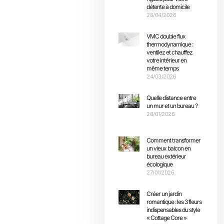
détente à domicile
28/04/2026
VMC double flux
thermodynamique :
ventilez et chauffez
votre intérieur en
même temps
24/03/2026
Quelle distance entre
un mur et un bureau ?
28/01/2026
Comment transformer
un vieux balcon en
bureau extérieur
écologique
27/01/2026
Créer un jardin
romantique : les 3 fleurs
indispensables du style
« Cottage Core »