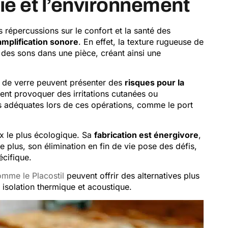
vie et l’environnement
s répercussions sur le confort et la santé des
’amplification sonore
. En effet, la texture rugueuse de
n des sons dans une pièce, créant ainsi une
oile de verre peuvent présenter des
risques pour la
vent provoquer des irritations cutanées ou
ns adéquates lors de ces opérations, comme le port
oix le plus écologique. Sa
fabrication est énergivore
,
 plus, son élimination en fin de vie pose des défis,
écifique.
omme le Placostil
peuvent offrir des alternatives plus
isolation thermique et acoustique.