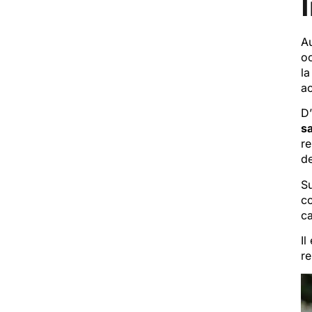
Au
oc
la
ac
D’
s
re
de
Su
co
ca
Il
re