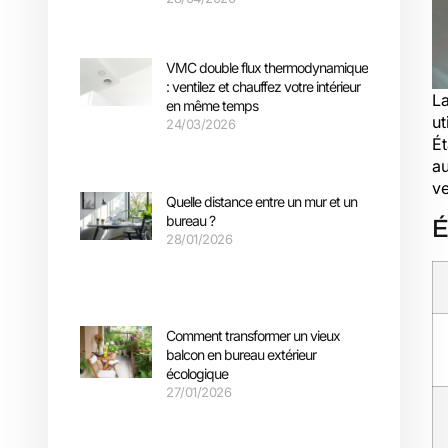
VMC double flux thermodynamique
: ventilez et chauffez votre intérieur
La
en même temps
ut
24/03/2026
Ét
au
ve
Quelle distance entre un mur et un
bureau ?
É
28/01/2026
Comment transformer un vieux
balcon en bureau extérieur
écologique
27/01/2026