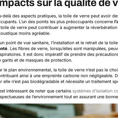
Impacts sur la qualité de 
-delà des aspects pratiques, la toile de verre peut avoir de
cupants. L’un des points les plus préoccupants concerne
l
 toile de verre peut contribuer à augmenter la réverbératio
oustique moins agréable.
un point de vue sanitaire, l’installation et le retrait de la t
anté
. Les fibres de verre, lorsqu’elles sont manipulées, peu
spiratoires. Il est donc impératif de prendre des précautio
 gants et de masques de protection.
r le plan environnemental, la toile de verre n’est pas le ch
ntribuant ainsi à une empreinte carbone non négligeable. De
r elle n’est pas biodégradable et nécessite un traitement sp
 est intéressant de noter que certains
systèmes d’isolation c
spectueuses de l’environnement tout en assurant une bonne 