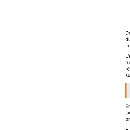
De
du
im
L’
ru
ré
su
En
la
pr