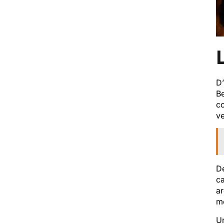
D’
B
co
ve
De
ca
ar
me
Un